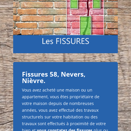
Fissures
58, Nevers
,
Nièvre
.
Vous avez acheté une maison ou un
appartement, vous êtes propriétaire de
votre maison depuis de nombreuses
années, vous avez effectué des travaux
structurels sur votre habitation ou des
travaux sont effectués à proximité de votre
bien et
vous constatez des fissures
plus ou